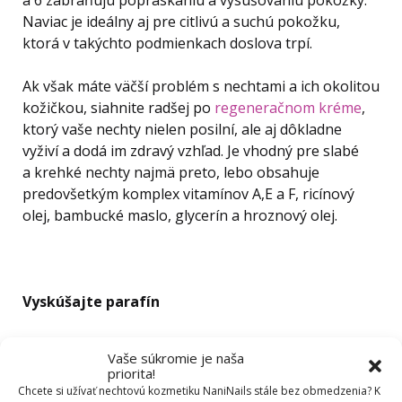
a 6 zabraňujú popraskaniu a vysušovaniu pokožky.
Naviac je ideálny aj pre citlivú a suchú pokožku,
ktorá v takýchto podmienkach doslova trpí.
Ak však máte väčší problém s nechtami a ich okolitou
kožičkou, siahnite radšej po
regeneračnom kréme
,
ktorý vaše nechty nielen posilní, ale aj dôkladne
vyživí a dodá im zdravý vzhľad. Je vhodný pre slabé
a krehké nechty najmä preto, lebo obsahuje
predovšetkým komplex vitamínov A,E a F, ricínový
olej, bambucké maslo, glycerín a hroznový olej.
Vyskúšajte parafín
Už ste počuli o parafíne? Jeho kúzlom je, že
Vaše súkromie je naša
podporuje vstrebávanie živín a vlhkosti do pokožky
priorita!
a dokáže tak zaistiť hladké a mäkké ruky, nohy
Chcete si užívať nechtovú kozmetiku NaniNails stále bez obmedzenia? K