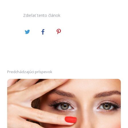
Zdieľať
tento článok
Predchádzajúci príspevok
Post
navigation