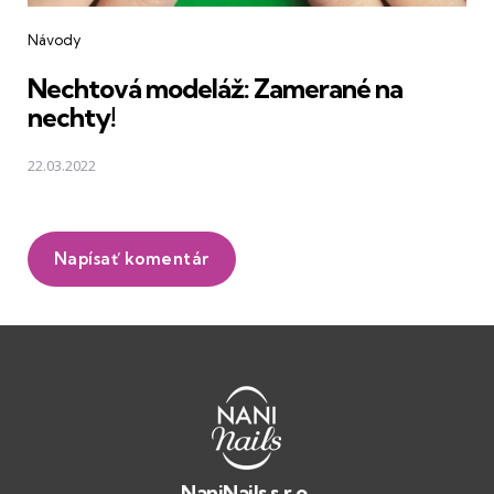
Návody
Nechtová modeláž: Zamerané na
nechty!
22.03.2022
Napísať komentár
NaniNails s.r.o.