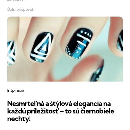
Ďalší príspevok
Inšpirácie
Nesmrteľná a štýlová elegancia na
každú príležitosť – to sú čiernobiele
nechty!