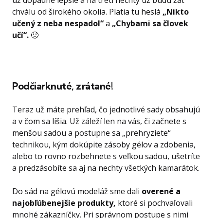
už dopadne lepšie a na tretí nechty už budú žať
chválu od širokého okolia. Platia tu heslá
„Nikto
učený z neba nespadol“
a
„Chybami sa človek
učí“.
🙂
Podčiarknuté, zrátané!
Teraz už máte prehľad, čo jednotlivé sady obsahujú
a v čom sa líšia. Už záleží len na vás, či začnete s
menšou sadou a postupne sa „prehryziete“
technikou, kým dokúpite zásoby gélov a zdobenia,
alebo to rovno rozbehnete s veľkou sadou, ušetríte
a predzásobíte sa aj na nechty všetkých kamarátok.
Do sád na gélovú modeláž sme dali
overené a
najobľúbenejšie produkty,
ktoré si pochvaľovali
mnohé zákazníčky. Pri správnom postupe s nimi