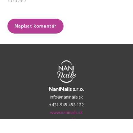
10.10.2017
Napísať komentár
NaniNails s.r.o.
info@naninails.sk
+421 948 482 122
www.naninails.sk
Nastavenie súkromia