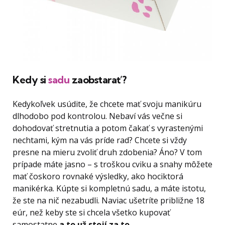
Kedy si
sadu
zaobstarať?
Kedykoľvek usúdite, že chcete mať svoju manikúru
dlhodobo pod kontrolou. Nebaví vás večne si
dohodovať stretnutia a potom čakať s vyrastenými
nechtami, kým na vás príde rad? Chcete si vždy
presne na mieru zvoliť druh zdobenia? Áno? V tom
prípade máte jasno – s troškou cviku a snahy môžete
mať čoskoro rovnaké výsledky, ako hociktorá
manikérka. Kúpte si kompletnú sadu, a máte istotu,
že ste na nič nezabudli. Naviac ušetríte približne 18
eúr, než keby ste si chcela všetko kupovať
samostatne
a to už stojí za to.