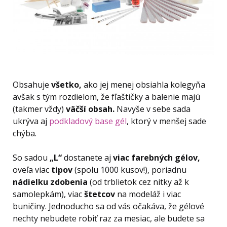
Obsahuje
všetko,
ako jej menej obsiahla kolegyňa
avšak s tým rozdielom, že fľaštičky a balenie majú
(takmer vždy)
väčší obsah.
Navyše v sebe sada
ukrýva aj
podkladový base gél
, ktorý v menšej sade
chýba.
So sadou
„L“
dostanete aj
viac farebných gélov,
oveľa viac
tipov
(spolu 1000 kusov!), poriadnu
nádielku zdobenia
(od trblietok cez nitky až k
samolepkám), viac
štetcov
na modeláž i viac
buničiny. Jednoducho sa od vás očakáva, že gélové
nechty nebudete robiť raz za mesiac, ale budete sa