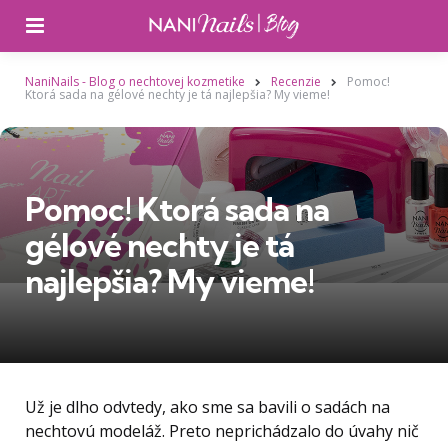
Ponuka
NaniNails - Blog o nechtovej kozmetike
Recenzie
Pomoc!
Ktorá sada na gélové nechty je tá najlepšia? My vieme!
Pomoc! Ktorá sada na
gélové nechty je tá
najlepšia? My vieme!
Už je dlho odvtedy, ako sme sa bavili o sadách na
nechtovú modeláž. Preto neprichádzalo do úvahy nič