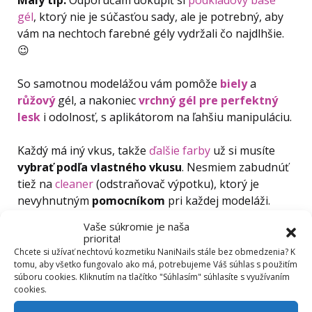
gél
, ktorý nie je súčasťou sady, ale je potrebný, aby
vám na nechtoch farebné gély vydržali čo najdlhšie.
😉
So samotnou modelážou vám pomôže
biely
a
růžový
gél, a nakoniec
vrchný gél pre perfektný
lesk
i odolnosť, s aplikátorom na ľahšiu manipuláciu.
Každý má iný vkus, takže
ďalšie farby
už si musíte
vybrať podľa vlastného vkusu
. Nesmiem zabudnúť
tiež na
cleaner
(odstraňovač výpotku), ktorý je
nevyhnutným
pomocníkom
pri každej modeláži.
Výpotok je lepkavá tekutina, ktorá sa po vytvrdnutí
Vaše súkromie je naša
vyzráža na jeho povrchu. Je potrebné ho vo väčšine
priorita!
prípadov odstraňovať. 😉
Chcete si užívať nechtovú kozmetiku NaniNails stále bez obmedzenia? K
tomu, aby všetko fungovalo ako má, potrebujeme Váš súhlas s použitím
súboru cookies. Kliknutím na tlačítko "Súhlasím" súhlasíte s využívaním
V sade ďalej nájdete poriadne klbko
buničiny,
cookies.
štetce na gél, gilotínu na tipy, výživný olejček
a