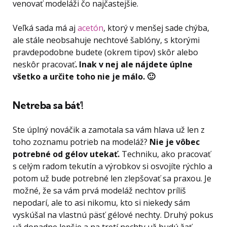
venovať modeláži čo najčastejšie.
Veľká sada má aj
acetón
, ktorý v menšej sade chýba,
ale stále neobsahuje nechtové šablóny, s ktorými
pravdepodobne budete (okrem tipov) skôr alebo
neskôr pracovať
. Inak v nej ale nájdete úplne
všetko a určite toho nie je málo.
🙂
Netreba sa báť!
Ste úplný nováčik a zamotala sa vám hlava už len z
toho zoznamu potrieb na modeláž?
Nie je vôbec
potrebné od gélov utekať.
Techniku, ako pracovať
s celým radom tekutín a výrobkov si osvojíte rýchlo a
potom už bude potrebné len zlepšovať sa praxou. Je
možné, že sa vám prvá modeláž nechtov príliš
nepodarí, ale to asi nikomu, kto si niekedy sám
vyskúšal na vlastnú päsť gélové nechty. Druhý pokus