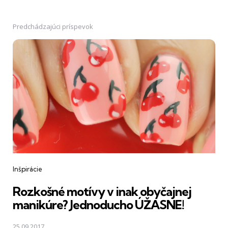
Predchádzajúci príspevok
Post
navigation
Inšpirácie
Rozkošné motívy v inak obyčajnej
manikúre? Jednoducho ÚŽASNE!
25.09.2017