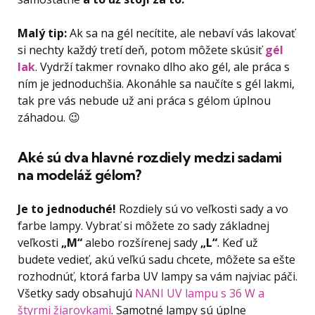
Malý tip:
Ak sa na gél necítite, ale nebaví vás lakovať
si nechty každý tretí deň, potom môžete skúsiť
gél
lak
. Vydrží takmer rovnako dlho ako gél, ale práca s
ním je jednoduchšia. Akonáhle sa naučíte s gél lakmi,
tak pre vás nebude už ani práca s gélom úplnou
záhadou. 😉
Aké sú dva hlavné rozdiely medzi sadami
na modeláž gélom?
Je to jednoduché!
Rozdiely sú vo veľkosti sady a vo
farbe lampy. Vybrať si môžete zo sady základnej
veľkosti
„M“
alebo rozšírenej sady
„L“
. Keď už
budete vedieť, akú veľkú sadu chcete, môžete sa ešte
rozhodnúť, ktorá farba UV lampy sa vám najviac páči.
Všetky sady obsahujú
NANI UV lampu s 36 W a
štyrmi žiarovkami
. Samotné lampy sú úplne