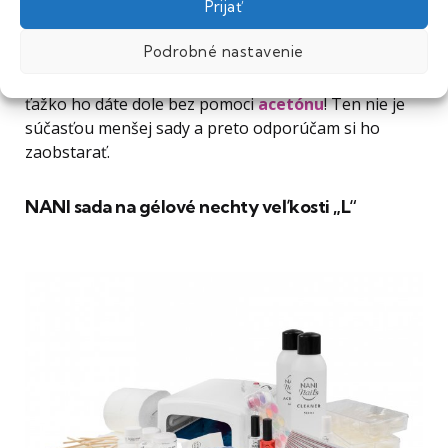
Prijať
glitre
na ozdobu nechtov, takže budete zásobené
na dostatočne dlhú dobu.
Ale pozor!
Gél na
Podrobné nastavenie
nechtoch výborne drží (za predpokladu, že ide o
kvalitnú modeláž so správnym postupom) a len
ťažko ho dáte dole bez pomoci
acetónu
! Ten nie je
súčasťou menšej sady a preto odporúčam si ho
zaobstarať.
NANI sada na gélové nechty veľkosti „L
“