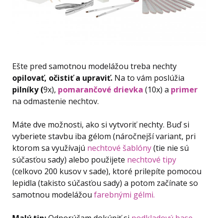
Ešte pred samotnou modelážou treba nechty
opilovať, očistiť a upraviť.
Na to vám poslúžia
pilníky (
9x),
pomarančové drievka
(10x) a
primer
na odmastenie nechtov.
Máte dve možnosti, ako si vytvoriť nechty. Buď si
vyberiete stavbu iba gélom (náročnejší variant, pri
ktorom sa využívajú
nechtové šablóny
(tie nie sú
súčasťou sady) alebo použijete
nechtové tipy
(celkovo 200 kusov v sade), ktoré prilepíte pomocou
lepidla (takisto súčasťou sady) a potom začínate so
samotnou modelážou
farebnými gélmi.
Malý tip:
Odporúčam dokúpiť si
podkladový base