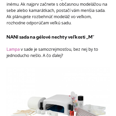
inému. Ak najprv začnete s občasnou modelážou na
sebe alebo kamarátkach, postačí vám menšia sada.
Ak plánujete rozbehnúť modeláž vo veľkom,
rozhodne odporúčam veľkú sadu.
NANI sada na gélové nechty veľkosti „M“
Lampa
v sade je samozrejmosťou
, bez nej by to
jednoducho nešlo. A čo ďalej?