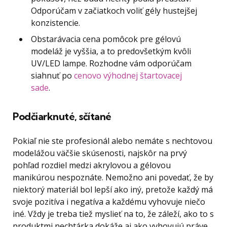
Odporúčam v začiatkoch voliť gély hustejšej
konzistencie.
Obstarávacia cena pomôcok pre gélovú
modeláž je vyššia, a to predovšetkým kvôli
UV/LED lampe. Rozhodne vám odporúčam
siahnuť po
cenovo výhodnej štartovacej
sade
.
Podčiarknuté, sčítané
Pokiaľ nie ste profesionál alebo nemáte s nechtovou
modelážou väčšie skúsenosti, najskôr na prvý
pohľad rozdiel medzi akrylovou a gélovou
manikúrou nespoznáte. Nemožno ani povedať, že by
niektorý materiál bol lepší ako iný, pretože každý má
svoje pozitíva i negatíva a každému vyhovuje niečo
iné. Vždy je treba tiež myslieť na to, že záleží, ako to s
produktmi nechtárka dokáže aj ako vyhovujú práve