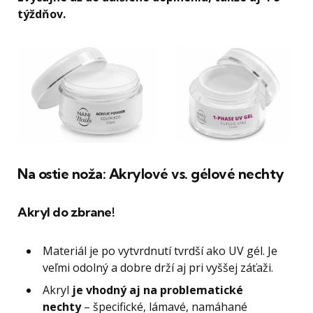
týždňov.
Na ostie noža: Akrylové vs. gélové nechty
Akryl do zbrane!
Materiál je po vytvrdnutí tvrdší ako UV gél. Je
veľmi odolný a dobre drží aj pri vyššej záťaži.
Akryl
je vhodný aj na problematické
nechty
– špecifické, lámavé, namáhané