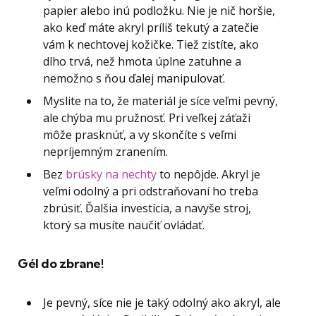
papier alebo inú podložku. Nie je nič horšie,
ako keď máte akryl príliš tekutý a zatečie
vám k nechtovej kožičke. Tiež zistíte, ako
dlho trvá, než hmota úplne zatuhne a
nemožno s ňou ďalej manipulovať.
Myslite na to, že materiál je síce veľmi pevný,
ale chýba mu pružnosť. Pri veľkej záťaži
môže prasknúť, a vy skončíte s veľmi
nepríjemným zranením.
Bez
brúsky na nechty
to nepôjde. Akryl je
veľmi odolný a pri odstraňovaní ho treba
zbrúsiť. Ďalšia investícia, a navyše stroj,
ktorý sa musíte naučiť ovládať.
Gél do zbrane!
Je pevný, síce nie je taký odolný ako akryl, ale