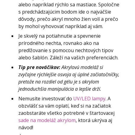
alebo napríklad rýchlo sa mastiace. Spoločne
s predchádzajúcim bodom ide o najväčšie
dôvody, prečo akryl mnoho žien volí a prečo
by mohol vyhovovať napríklad aj vám.
Je skvelý na potiahnutie a spevnenie
prírodného nechta, rovnako ako na
predlžovanie s pomocou nechtových tipov
alebo šablón. Záleží na vašich preferenciách.
Tip pre nováčikov:
Akrylovú modeláž si
zvyčajne rýchlejšie osvoja aj úplné začiatočníčky,
pretože na rozdiel od gélu je s akrylom
jednoduchšia manipulácia a lepšie drží.
Nemusíte investovať do
UV/LED lampy
. A
obzvlášť sa vám oplatí, keď si na začiatok
zaobstaráte všetko potrebné v štartovacej
sade na modeláž akrylom
, ktorá ukrýva aj
návod!