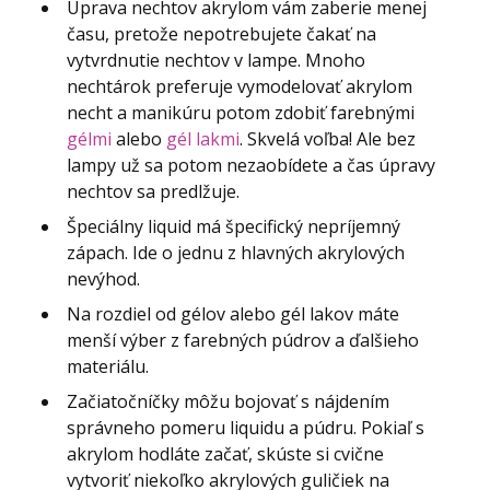
Úprava nechtov akrylom vám zaberie menej
času, pretože nepotrebujete čakať na
vytvrdnutie nechtov v lampe. Mnoho
nechtárok preferuje vymodelovať akrylom
necht a manikúru potom zdobiť farebnými
gélmi
alebo
gél lakmi
. Skvelá voľba! Ale bez
lampy už sa potom nezaobídete a čas úpravy
nechtov sa predlžuje.
Špeciálny liquid má špecifický nepríjemný
zápach. Ide o jednu z hlavných akrylových
nevýhod.
Na rozdiel od gélov alebo gél lakov máte
menší výber z farebných púdrov a ďalšieho
materiálu.
Začiatočníčky môžu bojovať s nájdením
správneho pomeru liquidu a púdru. Pokiaľ s
akrylom hodláte začať, skúste si cvične
vytvoriť niekoľko akrylových guličiek na