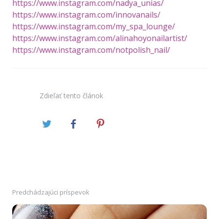
https://www.instagram.com/nadya_unias/
https://www.instagram.com/innovanails/
https://www.instagram.com/my_spa_lounge/
https://www.instagram.com/alinahoyonailartist/
https://www.instagram.com/notpolish_nail/
Zdieľať
tento článok
Predchádzajúci príspevok
Post
navigation