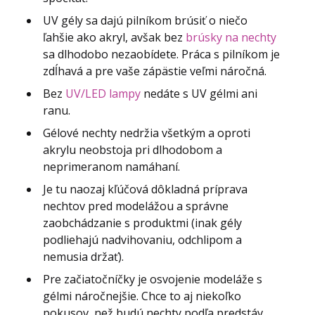
UV gély sa dajú pilníkom brúsiť o niečo
ľahšie ako akryl, avšak bez
brúsky na nechty
sa dlhodobo nezaobídete. Práca s pilníkom je
zdĺhavá a pre vaše zápästie veľmi náročná.
Bez
UV/LED lampy
nedáte s UV gélmi ani
ranu.
Gélové nechty nedržia všetkým a oproti
akrylu neobstoja pri dlhodobom a
neprimeranom namáhaní.
Je tu naozaj kľúčová dôkladná príprava
nechtov pred modelážou a správne
zaobchádzanie s produktmi (inak gély
podliehajú nadvihovaniu, odchlipom a
nemusia držať).
Pre začiatočníčky je osvojenie modeláže s
gélmi náročnejšie. Chce to aj niekoľko
pokusov, než budú nechty podľa predstáv.