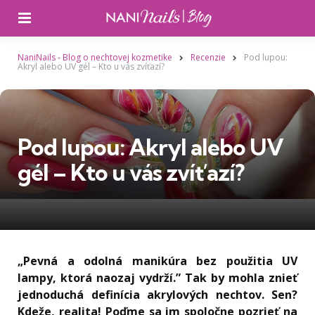
Ponuka
NaniNails - Blog o nechtovej kozmetike
Recenzie
Pod lupou:
Akryl alebo UV gél – Kto u vás zvíťazí?
Pod lupou: Akryl alebo UV
gél – Kto u vás zvíťazí?
„Pevná a odolná manikúra bez použitia UV
lampy, ktorá naozaj vydrží.” Tak by mohla znieť
jednoduchá definícia akrylových nechtov. Sen?
Kdeže, realita! Poďme sa im spoločne pozrieť na