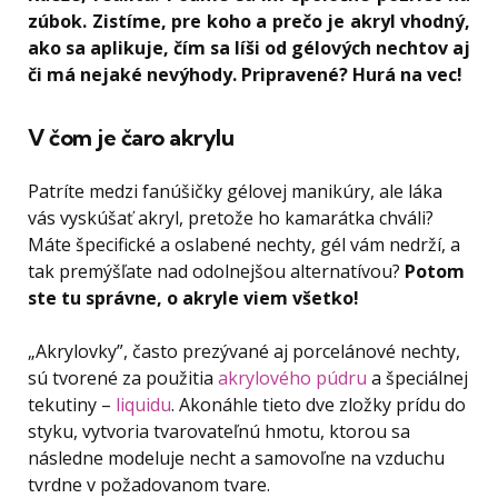
zúbok. Zistíme, pre koho a prečo je akryl vhodný,
ako sa aplikuje, čím sa líši od gélových nechtov aj
či má nejaké nevýhody. Pripravené? Hurá na vec!
V čom je čaro akrylu
Patríte medzi fanúšičky gélovej manikúry, ale láka
vás vyskúšať akryl, pretože ho kamarátka chváli?
Máte špecifické a oslabené nechty, gél vám nedrží, a
tak premýšľate nad odolnejšou alternatívou?
Potom
ste tu správne, o akryle viem všetko!
„Akrylovky”, často prezývané aj porcelánové nechty,
sú tvorené za použitia
akrylového púdru
a špeciálnej
tekutiny –
liquidu
. Akonáhle tieto dve zložky prídu do
styku, vytvoria tvarovateľnú hmotu, ktorou sa
následne modeluje necht a samovoľne na vzduchu
tvrdne v požadovanom tvare.