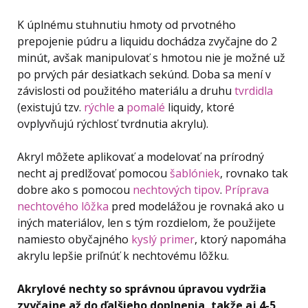
K úplnému stuhnutiu hmoty od prvotného
prepojenie púdru a liquidu dochádza zvyčajne do 2
minút, avšak manipulovať s hmotou nie je možné už
po prvých pár desiatkach sekúnd. Doba sa mení v
závislosti od použitého materiálu a druhu
tvrdidla
(existujú tzv.
rýchle
a
pomalé
liquidy, ktoré
ovplyvňujú rýchlosť tvrdnutia akrylu).
Akryl môžete aplikovať a modelovať na prírodný
necht aj predlžovať pomocou
šablóniek
, rovnako tak
dobre ako s pomocou
nechtových tipov
.
Príprava
nechtového lôžka
pred modelážou je rovnaká ako u
iných materiálov, len s tým rozdielom, že použijete
namiesto obyčajného
kyslý primer
, ktorý napomáha
akrylu lepšie priľnúť k nechtovému lôžku.
Akrylové nechty so správnou úpravou vydržia
zvyčajne až do ďalšieho doplnenia, takže aj 4-5