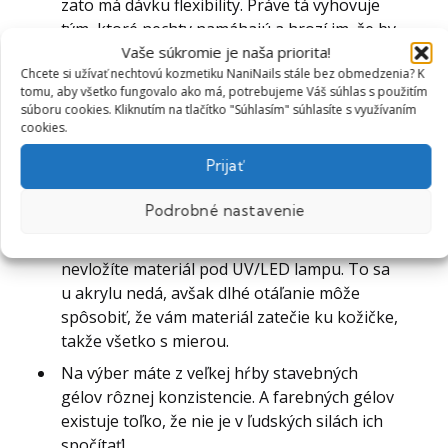
zato má dávku flexibility. Práve tá vyhovuje
tým, ktoré nechty namáhajú a hrozí im, že by
Vaše súkromie je naša priorita!
sa príliš tvrdý materiál pod tlakom zlomil.
Chcete si užívať nechtovú kozmetiku NaniNails stále bez obmedzenia? K
Nechty vymodelované UV gélom majú dobrú
tomu, aby všetko fungovalo ako má, potrebujeme Váš súhlas s použitím
výdrž. Správna modeláž vám vydrží spravidla
súboru cookies. Kliknutím na tlačítko "Súhlasím" súhlasíte s využívaním
cookies.
4 týždne.
Rovnako ako u akrylu aj s gélmi môžete
Prijať
skrášliť ako prírodný necht, tak predlžovať
Podrobné nastavenie
na
šablónu
alebo
nechtové tipy
. Je to na vás!
Gél je možné tvarovať a tvarovať, až kým
nevložíte materiál pod UV/LED lampu. To sa
u akrylu nedá, avšak dlhé otáľanie môže
spôsobiť, že vám materiál zatečie ku kožičke,
takže všetko s mierou.
Na výber máte z veľkej hŕby stavebných
gélov rôznej konzistencie. A farebných gélov
existuje toľko, že nie je v ľudských silách ich
spočítať!