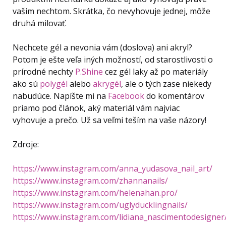
vašim nechtom. Skrátka, čo nevyhovuje jednej, môže
druhá milovať.
Nechcete gél a nevonia vám (doslova) ani akryl?
Potom je ešte veľa iných možností, od starostlivosti o
prírodné nechty
P.Shine
cez gél laky až po materiály
ako sú
polygél
alebo
akrygél
, ale o tých zase niekedy
nabudúce. Napíšte mi na
Facebook
do komentárov
priamo pod článok, aký materiál vám najviac
vyhovuje a prečo. Už sa veľmi teším na vaše názory!
Zdroje:
https://www.instagram.com/anna_yudasova_nail_art/
https://www.instagram.com/zhannanails/
https://www.instagram.com/helenahan.pro/
https://www.instagram.com/uglyducklingnails/
https://www.instagram.com/lidiana_nascimentodesigner