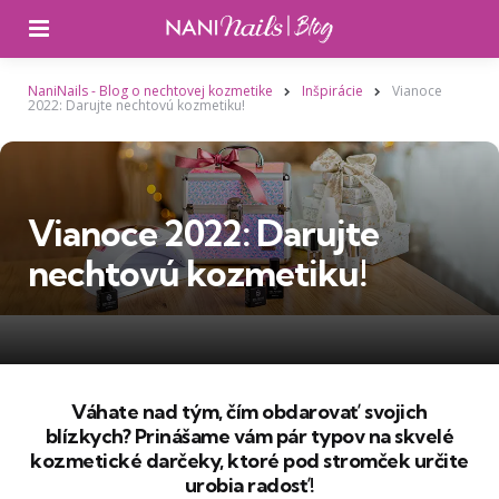
Ponuka
NaniNails - Blog o nechtovej kozmetike
Inšpirácie
Vianoce
2022: Darujte nechtovú kozmetiku!
Vianoce 2022: Darujte
nechtovú kozmetiku!
Váhate nad tým, čím obdarovať svojich
blízkych? Prinášame vám pár typov na skvelé
kozmetické darčeky, ktoré pod stromček určite
urobia radosť!