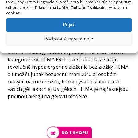
tomu, aby všetko fungovalo ako má, potrebujeme Váš súhlas s použitím
súboru cookies. Kliknutím na tlačítko "Súhlasím" súhlasíte s využívaním
cookies.
Prijať
Ak poznáte niekoho s alergiou na nechtovú
kozmetiku, ste na správnej adrese. Obdarujte ho
Podrobné nastavenie
našou
sadou Simply Pure
na citlivé nechty so
sklonom k alergii. Produkty Simply Pure sa radia do
kategórie tzv. HEMA FREE, čo znamená, že majú
revolučné hypoalergénne zloženie bez zložky HEMA
a umožňujú tak bezpečnú manikúru aj osobám
citlivým na túto zložku, ktorá býva obsiahnutá vo
vašich gél lakoch aj UV géloch. HEMA je najčastejšou
príčinou alergií na gélovú modeláž.