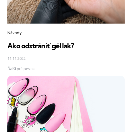
Návody
Ako odstrániť gél lak?
11.11.2022
Ďalší príspevok