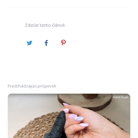
Zdieľať
tento článok
Predchádzajúci príspevok
Post
navigation