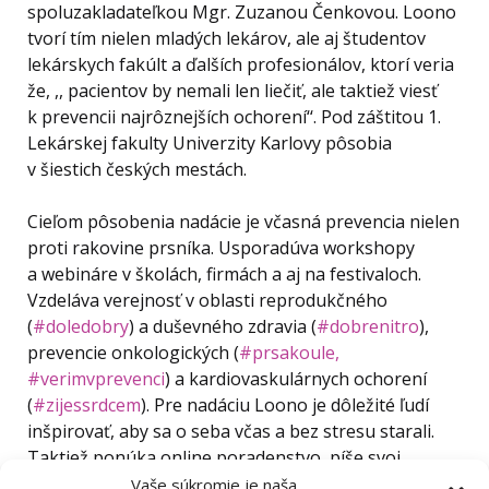
spoluzakladateľkou Mgr. Zuzanou Čenkovou. Loono
tvorí tím nielen mladých lekárov, ale aj študentov
lekárskych fakúlt a ďalších profesionálov, ktorí veria
že, ,, pacientov by nemali len liečiť, ale taktiež viesť
k prevencii najrôznejších ochorení‘‘. Pod záštitou 1.
Lekárskej fakulty Univerzity Karlovy pôsobia
v šiestich českých mestách.
Cieľom pôsobenia nadácie je včasná prevencia nielen
proti rakovine prsníka. Usporadúva workshopy
a webináre v školách, firmách a aj na festivaloch.
Vzdeláva verejnosť v oblasti reprodukčného
(
#doledobry
) a duševného zdravia (
#dobrenitro
),
prevencie onkologických (
#prsakoule,
#verimvprevenci
) a kardiovaskulárnych ochorení
(
#zijessrdcem
). Pre nadáciu Loono je dôležité ľudí
inšpirovať, aby sa o seba včas a bez stresu starali.
Taktiež ponúka online poradenstvo, píše svoj
vlastný blog a tvorí podcasty.
Vaše súkromie je naša