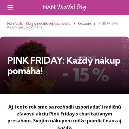
Ponuka
NaniNails - Blog o nechtovej kozmetike
Ostatné
PINK FRIDAY:
Každý nákup pomáha!
PINK FRIDAY: Každý nákup
pomáha!
Aj tento rok sme sa rozhodli usporiadať tradičnú
zľavovú akciu Pink Friday s charitatívnym
presahom. Svojím nákupom môže pomôcť naozaj
každý.