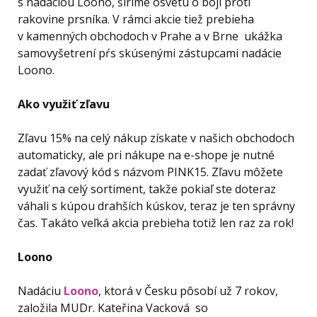
s nadáciou Loono, šírime osvetu o boji proti
rakovine prsníka. V rámci akcie tiež prebieha
v kamenných obchodoch v Prahe a v Brne ukážka
samovyšetrení pŕs skúsenými zástupcami nadácie
Loono.
Ako využiť zľavu
Zľavu 15% na celý nákup získate v našich obchodoch
automaticky, ale pri nákupe na e-shope je nutné
zadať zľavový kód s názvom PINK15. Zľavu môžete
využiť na celý sortiment, takže pokiaľ ste doteraz
váhali s kúpou drahších kúskov, teraz je ten správny
čas. Takáto veľká akcia prebieha totiž len raz za rok!
Loono
Nadáciu
Loono
, ktorá v Česku pôsobí už 7 rokov,
založila MUDr. Kateřina Vacková so