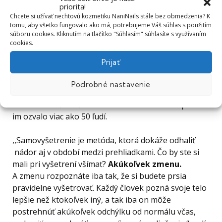
priorita!
Chcete si užívať nechtovú kozmetiku NaniNails stále bez obmedzenia? K
Za 7 rokov prešlo Loono naozaj veľký kus cesty –
tomu, aby všetko fungovalo ako má, potrebujeme Váš súhlas s použitím
vyškolilo viac ako 100 tisíc ľudí, usporiadalo nad 2 000
súboru cookies. Kliknutím na tlačítko "Súhlasím" súhlasíte s využívaním
cookies.
workshopov a rozšírilo vzdelávanie o ďalšie dôležité
preventívne kampane. Aj napriek tomu si ich veľká
Prijať
časť verejnosti pamätá najmä vďaka ich prvej
ikonickej kampani #prsakoule. Po jednom takom
Podrobné nastavenie
workshope si vďaka samovyšetreniu nejeden človek
nahmatal hrčku včas a zachránil si tak život. Spolu sa
im ozvalo viac ako 50 ľudí.
,,Samovyšetrenie je metóda, ktorá dokáže odhaliť
nádor aj v období medzi prehliadkami. Čo by ste si
mali pri vyšetrení všímať?
Akúkoľvek zmenu.
A zmenu rozpoznáte iba tak, že si budete prsia
pravidelne vyšetrovať. Každý človek pozná svoje telo
lepšie než ktokoľvek iný, a tak iba on môže
postrehnúť akúkoľvek odchýlku od normálu včas,