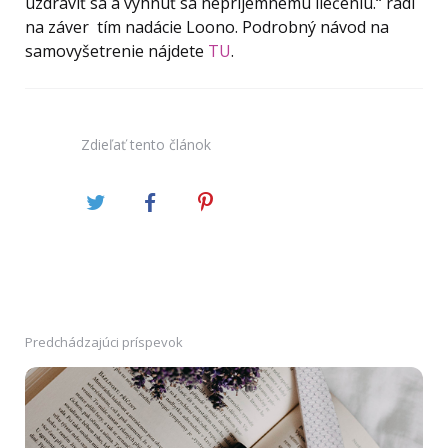
uzdraviť sa a vyhnúť sa nepríjemnému liečeniu.‘‘ radí
na záver tím nadácie Loono. Podrobný návod na
samovyšetrenie nájdete
TU
.
Zdieľať
tento článok
Predchádzajúci príspevok
Post
navigation