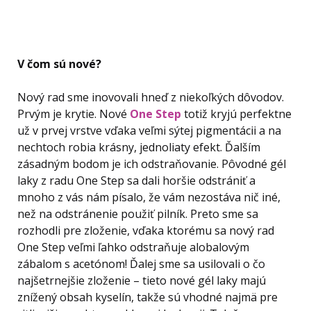
V čom sú nové?
Nový rad sme inovovali hneď z niekoľkých dôvodov.
Prvým je krytie. Nové
One Step
totiž kryjú perfektne
už v prvej vrstve vďaka veľmi sýtej pigmentácii a na
nechtoch robia krásny, jednoliaty efekt. Ďalším
zásadným bodom je ich odstraňovanie. Pôvodné gél
laky z radu One Step sa dali horšie odstrániť a
mnoho z vás nám písalo, že vám nezostáva nič iné,
než na odstránenie použiť pilník. Preto sme sa
rozhodli pre zloženie, vďaka ktorému sa nový rad
One Step veľmi ľahko odstraňuje alobalovým
zábalom s acetónom! Ďalej sme sa usilovali o čo
najšetrnejšie zloženie – tieto nové gél laky majú
znížený obsah kyselín, takže sú vhodné najmä pre