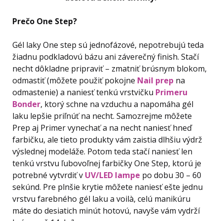
Prečo One Step?
Gél laky One step sú jednofázové, nepotrebujú teda
žiadnu podkladovú bázu ani záverečný finish. Stačí
necht dôkladne pripraviť – zmatniť brúsnym blokom,
odmastiť (môžete použiť pokojne
Nail prep
na
odmastenie) a naniesť tenkú vrstvičku
Primeru
Bonder
, ktorý schne na vzduchu a napomáha gél
laku lepšie priľnúť na necht. Samozrejme môžete
Prep aj Primer vynechať a na necht naniesť hneď
farbičku, ale tieto produkty vám zaistia dlhšiu výdrž
výslednej modeláže. Potom teda stačí naniesť len
tenkú vrstvu ľubovoľnej farbičky One Step, ktorú je
potrebné vytvrdiť v
UV/LED lampe
po dobu 30 – 60
sekúnd. Pre plnšie krytie môžete naniesť ešte jednu
vrstvu farebného gél laku a voilà, celú manikúru
máte do desiatich minút hotovú, navyše vám vydrží