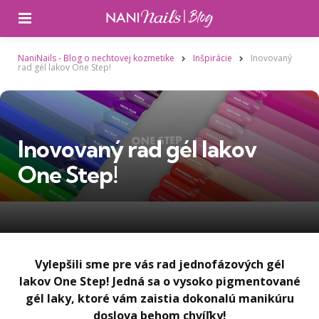
Ponuka
NaniNails - Blog o nechtovej kozmetike
Inšpirácie
Inovovaný
rad gél lakov One Step!
Inovovaný rad gél lakov
One Step!
Vylepšili sme pre vás rad jednofázových gél
lakov One Step! Jedná sa o vysoko pigmentované
gél laky, ktoré vám zaistia dokonalú manikúru
doslova behom chvíľky!