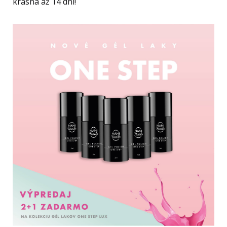
krásna až 14 dní!