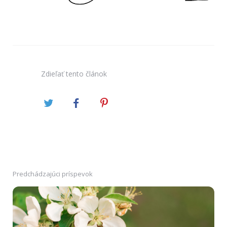
Zdieľať
tento článok
Predchádzajúci príspevok
Post
navigation