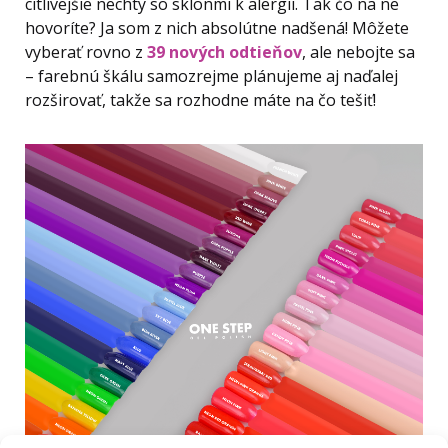
citlivejšie nechty so sklonmi k alergii. Tak čo na ne
hovoríte? Ja som z nich absolútne nadšená! Môžete
vyberať rovno z
39 nových odtieňov
, ale nebojte sa
– farebnú škálu samozrejme plánujeme aj naďalej
rozširovať, takže sa rozhodne máte na čo tešiť!