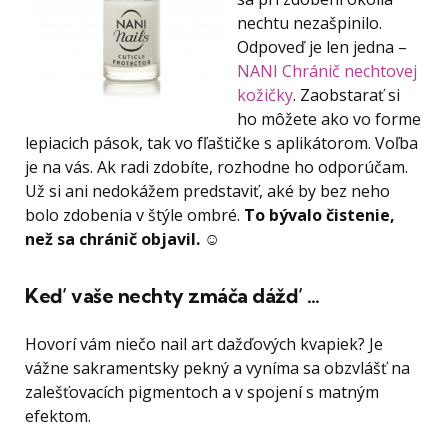
nechtu nezašpinilo.
Odpoveď je len jedna –
NANI Chránič nechtovej
kožičky
. Zaobstarať si
ho môžete ako vo forme
lepiacich pások, tak vo fľaštičke s aplikátorom. Voľba
je na vás. Ak radi zdobíte, rozhodne ho odporúčam.
Už si ani nedokážem predstaviť, aké by bez neho
bolo zdobenia v štýle ombré.
To bývalo čistenie,
než sa chránič objavil.
☺
Keď vaše nechty zmáča dážď …
Hovorí vám niečo nail art dažďových kvapiek? Je
vážne sakramentsky pekný a vyníma sa obzvlášť na
zalešťovacích pigmentoch a v spojení s matným
efektom.