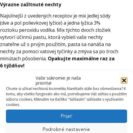
Výrazne zažltnuté nechty
Najsilnejší z uvedených receptov je mix jedlej sódy
(dve a pol polievkovej lyžice) a jedna lyžica 3%
roztoku peroxidu vodíka. Mix týchto dvoch zložiek
vytvorí účinnú pastu, ktorá vybieli vaše nechty
znateľne už s prvým použitím, pasta sa nanáša na
nechty za pomoci vatovej tyčinky a zmýva sa po troch
minútach pôsobenia.
Opakujte maximálne raz za
6 týždňov!
Vaše súkromie je naša
priorita!
Chcete si užívať nechtovú kozmetiku NaniNails stále bez obmedzenia? K
tomu, aby všetko fungovalo ako má, potrebujeme Váš súhlas s použitím
súboru cookies. Kliknutím na tlačítko "Súhlasím" súhlasíte s využívaním
cookies.
Prijať
Podrobné nastavenie