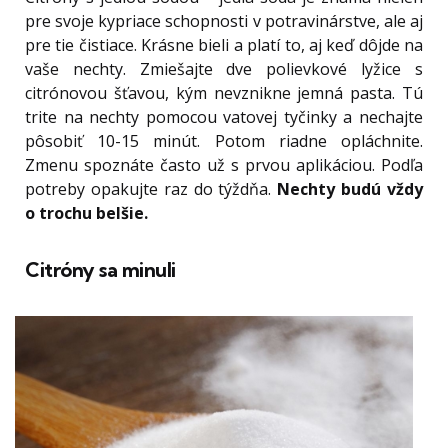
pre svoje kypriace schopnosti v potravinárstve, ale aj
pre tie čistiace. Krásne bieli a platí to, aj keď dôjde na
vaše nechty. Zmiešajte dve polievkové lyžice s
citrónovou šťavou, kým nevznikne jemná pasta. Tú
trite na nechty pomocou vatovej tyčinky a nechajte
pôsobiť 10-15 minút. Potom riadne opláchnite.
Zmenu spoznáte často už s prvou aplikáciou. Podľa
potreby opakujte raz do týždňa.
Nechty budú vždy
o trochu belšie.
Citróny sa minuli