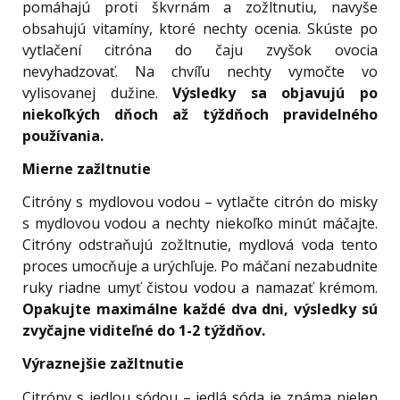
pomáhajú proti škvrnám a zožltnutiu, navyše
obsahujú vitamíny, ktoré nechty ocenia. Skúste po
vytlačení citróna do čaju zvyšok ovocia
nevyhadzovať. Na chvíľu nechty vymočte vo
vylisovanej dužine.
Výsledky sa objavujú po
niekoľkých dňoch až týždňoch pravidelného
používania.
Mierne zažltnutie
Citróny s mydlovou vodou – vytlačte citrón do misky
s mydlovou vodou a nechty niekoľko minút máčajte.
Citróny odstraňujú zožltnutie, mydlová voda tento
proces umocňuje a urýchľuje. Po máčaní nezabudnite
ruky riadne umyť čistou vodou a namazať krémom.
Opakujte maximálne každé dva dni, výsledky sú
zvyčajne viditeľné do 1-2 týždňov.
Výraznejšie zažltnutie
Citróny s jedlou sódou – jedlá sóda je známa nielen