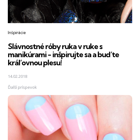
Inšpirácie
Slávnostné róby ruka v ruke s
manikúrami - inšpirujte sa a buďte
kráľovnou plesu!
14.02.2018
Ďalší príspevok