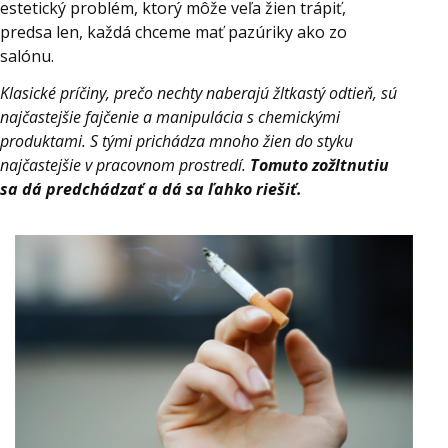
estetický problém, ktorý môže veľa žien trápiť,
predsa len, každá chceme mať pazúriky ako zo
salónu.
Klasické príčiny, prečo nechty naberajú žltkastý odtieň, sú
najčastejšie fajčenie a manipulácia s chemickými
produktami. S tými prichádza mnoho žien do styku
najčastejšie v pracovnom prostredí.
Tomuto zožltnutiu
sa dá predchádzať a dá sa ľahko riešiť.