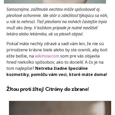
Samozrejme, zažltnutie nechtov môže spôsobovať aj
plesňové ochorenie. Ide skôr o záležitosť týkajúcu sa nôh,
u rúk to nehrozí. Tiež plesňami na nohách častejšie trpia
muži ako ženy. V každom prípade je nutné navštíviť
lekára alebo lekárnika, ak sa pleseň objaví.
Pokiaľ máte nechty zdravé a vadí vám len, že nie sú
prirodzene krásne biele alebo by ste ocenili, aby boli
ešte belšie, na
wikihow.com
som pre vás objavila
hneď niekoľko spôsobov, ako to docieliť. A čo je na
tom najlepšie?
Netreba žiadne špeciálne
kozmetiky, pomôžu vám veci, ktoré máte doma!
Žltou proti žltej! Citróny do zbrane!