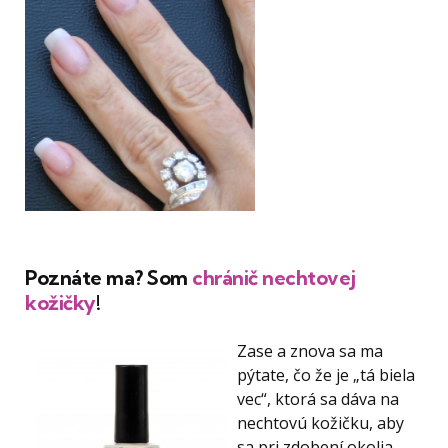
Poznáte ma? Som
chránič nechtovej
kožičky
!
Zase a znova sa ma
pýtate, čo že je „tá biela
vec“, ktorá sa dáva na
nechtovú kožičku, aby
sa pri zdobení okolia