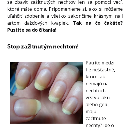
sa zbaviť zažltnutých nechtov len za pomoci vecí,
ktoré máte doma. Pripomenieme si, ako si môžeme
uľahčiť zdobenie a všetko zakončíme krásnym nail
artom dažďových kvapiek.
Tak na čo čakáte?
Pustite sa do čítania!
Stop zažltnutým nechtom!
Patríte medzi
tie nešťastné,
ktoré, ak
nemajú na
nechtoch
vrstvu laku
alebo gélu,
majú
zažltnuté
nechty? Ide o