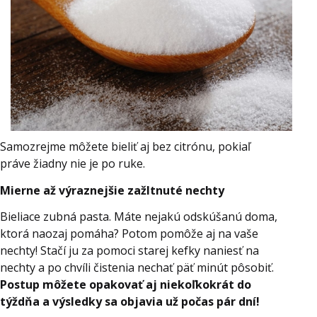
Samozrejme môžete bieliť aj bez citrónu, pokiaľ
práve žiadny nie je po ruke.
Mierne až výraznejšie zažltnuté nechty
Bieliace zubná pasta. Máte nejakú odskúšanú doma,
ktorá naozaj pomáha? Potom pomôže aj na vaše
nechty! Stačí ju za pomoci starej kefky naniesť na
nechty a po chvíli čistenia nechať päť minút pôsobiť.
Postup môžete opakovať aj niekoľkokrát do
týždňa a výsledky sa objavia už počas pár dní!