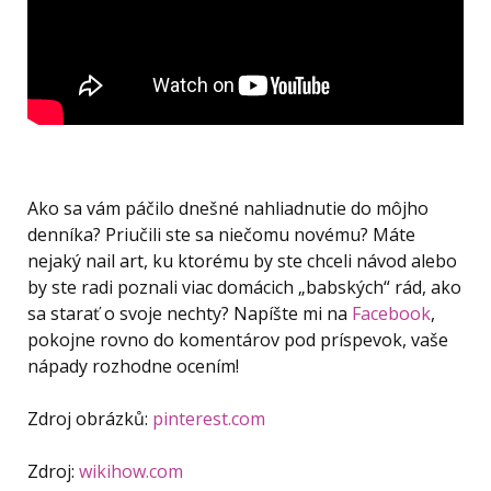
Ako sa vám páčilo dnešné nahliadnutie do môjho
denníka? Priučili ste sa niečomu novému? Máte
nejaký nail art, ku ktorému by ste chceli návod alebo
by ste radi poznali viac domácich „babských“ rád, ako
sa starať o svoje nechty? Napíšte mi na
Facebook
,
pokojne rovno do komentárov pod príspevok, vaše
nápady rozhodne ocením!
Zdroj obrázků:
pinterest.com
Zdroj:
wikihow.com