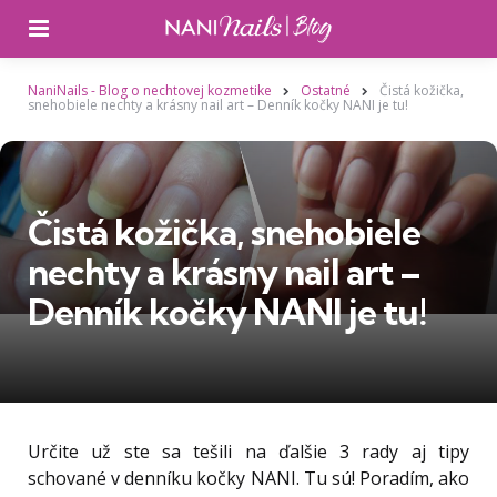
Ponuka
NaniNails - Blog o nechtovej kozmetike
Ostatné
Čistá kožička,
snehobiele nechty a krásny nail art – Denník kočky NANI je tu!
Čistá kožička, snehobiele
nechty a krásny nail art –
Denník kočky NANI je tu!
Určite už ste sa tešili na ďalšie 3 rady aj tipy
schované v denníku kočky NANI. Tu sú! Poradím, ako