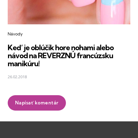
Návody
Keď je oblúčik hore nohami alebo
návod na REVERZNÚ francúzsku
manikúru!
26.02.2018
Napísať komentár