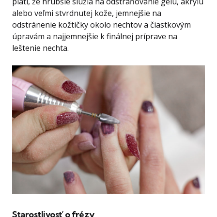
platí, že hrubšie slúžia na odstraňovanie gélu, akrylu
alebo veľmi stvrdnutej kože, jemnejšie na
odstránenie kožtičky okolo nechtov a čiastkovým
úpravám a najjemnejšie k finálnej príprave na
leštenie nechta.
Starostlivosť o frézy