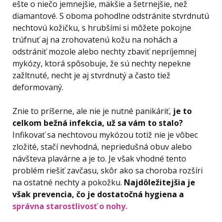
ešte o niečo jemnejšie, mäkšie a šetrnejšie, než
diamantové. S oboma pohodlne odstránite stvrdnutú
nechtovú kožičku, s hrubšími si môžete pokojne
trúfnuť aj na zrohovatenú kožu na nohách a
odstrániť mozole alebo nechty zbaviť nepríjemnej
mykózy, ktorá spôsobuje, že sú nechty nepekne
zažltnuté, necht je aj stvrdnutý a často tiež
deformovaný.
Znie to príšerne, ale nie je nutné panikáriť,
je to
celkom bežná infekcia, už sa vám to stalo?
Infikovať sa nechtovou mykózou totiž nie je vôbec
zložité, stačí nevhodná, nepriedušná obuv alebo
návšteva plavárne a je to. Je však vhodné tento
problém riešiť zavčasu, skôr ako sa choroba rozšíri
na ostatné nechty a pokožku.
Najdôležitejšia je
však prevencia, čo je dostatočná hygiena a
správna starostlivosť o nohy.