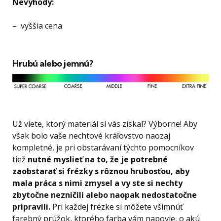
Nevýhody:
– vyššia cena
Hrubú alebo jemnú?
Už viete, ktorý materiál si vás získal? Výborne! Aby
však bolo vaše nechtové kráľovstvo naozaj
kompletné, je pri obstarávaní týchto pomocníkov
tiež
nutné myslieť na to, že je potrebné
zaobstarať si frézky s rôznou hrubosťou, aby
mala práca s nimi zmysel a vy ste si nechty
zbytočne nezničili alebo naopak nedostatočne
pripravili.
Pri každej frézke si môžete všimnúť
farebný prúžok, ktorého farba vám napovie, o akú