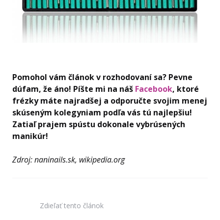
Pomohol vám článok v rozhodovaní sa? Pevne
dúfam, že áno! Píšte mi na náš
Facebook
, ktoré
frézky máte najradšej a odporučte svojim menej
skúseným kolegyniam podľa vás tú najlepšiu!
Zatiaľ prajem spústu dokonale vybrúsených
manikúr!
Zdroj: naninails.sk, wikipedia.org
Zdieľať
tento článok