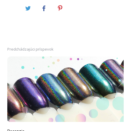
Predchádzajúci príspevok
Post
navigation
Recenzie