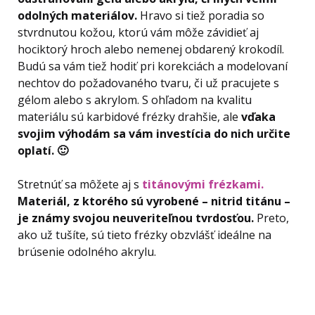
odolných materiálov.
Hravo si tiež poradia so
stvrdnutou kožou, ktorú vám môže závidieť aj
hociktorý hroch alebo nemenej obdarený krokodíl.
Budú sa vám tiež hodiť pri korekciách a modelovaní
nechtov do požadovaného tvaru, či už pracujete s
gélom alebo s akrylom. S ohľadom na kvalitu
materiálu sú karbidové frézky drahšie, ale
vďaka
svojim výhodám sa vám investícia do nich určite
oplatí. 🙂
Stretnúť sa môžete aj s
titánovými frézkami.
Materiál, z ktorého sú vyrobené – nitrid titánu –
je známy svojou neuveriteľnou tvrdosťou.
Preto,
ako už tušíte, sú tieto frézky obzvlášť ideálne na
brúsenie odolného akrylu.