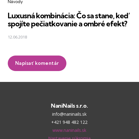
Návody
Luxusná kombinácia: Čo sa stane, keď
spojíte pečiatkovanie a ombré efekt?
12.06.2018
Napísať komentár
NaniNails s.r.o.
info@naninails.sk
+421 948 482 122
www.naninails.sk
Nastavenie súkromia