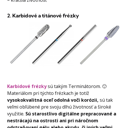
2. Karbidové a titánové frézky
Karbidové frézky
sú takým Terminátorom. 🙂
Materiálom pri týchto frézkach je totiž
vysokokvalitná oceľ odolná voči korózii,
sú tak
veľmi obľúbené pre svoju dlhú životnosť a široké
využitie.
Sú starostlivo digitálne prepracované a
nestrácajú na ostrosti ani pri náročnom
odstraňovaní gélu alebo akrylu, či iných veľmi