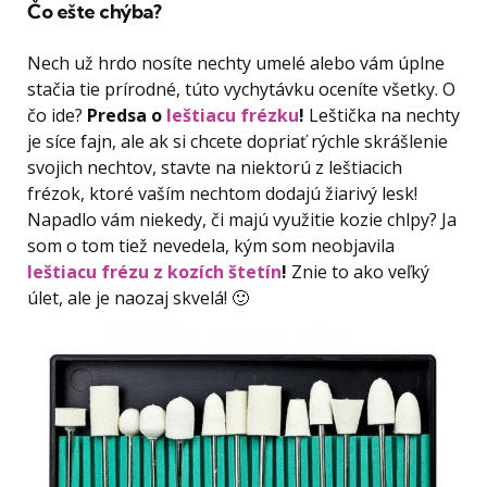
Čo ešte chýba?
Nech už hrdo nosíte nechty umelé alebo vám úplne
stačia tie prírodné, túto vychytávku oceníte všetky. O
čo ide?
Predsa o
leštiacu frézku
!
Leštička na nechty
je síce fajn, ale ak si chcete dopriať rýchle skrášlenie
svojich nechtov, stavte na niektorú z leštiacich
frézok, ktoré vaším nechtom dodajú žiarivý lesk!
Napadlo vám niekedy, či majú využitie kozie chlpy? Ja
som o tom tiež nevedela, kým som neobjavila
leštiacu frézu z kozích štetín
!
Znie to ako veľký
úlet, ale je naozaj skvelá! 🙂