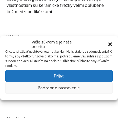
vlastnostiam sú keramické frézky veľmi obľúbené
tiež medzi pedikérkami.
Výhody:
Vaše súkromie je naša
priorita!
+ príjemne sa s nimi pracuje, šetria vaše ruky
Chcete si užívať nechtovú kozmetiku NaniNails stále bez obmedzenia? K
tomu, aby všetko fungovalo ako má, potrebujeme Váš súhlas s použitím
súboru cookies. Kliknutím na tlačítko "Súhlasím" súhlasíte s využívaním
+ spoľahlivo odstránia gél, akryl aj stvrdnutú kožu na
cookies.
rukách i nohách
Prijať
+ majú veľmi dlhú životnosť a vysokú odolnosť
Podrobné nastavenie
+ vhodná alternatíva pre osoby alergické na kovy