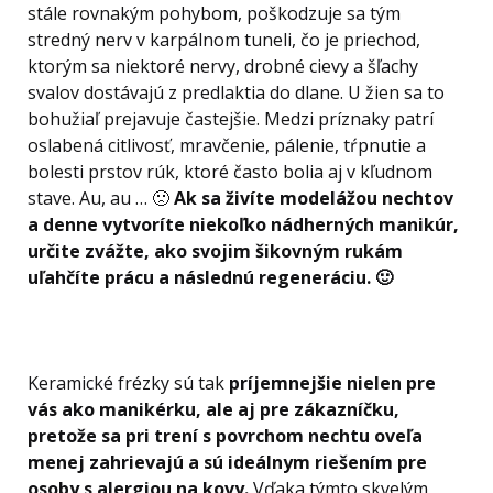
stále rovnakým pohybom, poškodzuje sa tým
stredný nerv v karpálnom tuneli, čo je priechod,
ktorým sa niektoré nervy, drobné cievy a šľachy
svalov dostávajú z predlaktia do dlane. U žien sa to
bohužiaľ prejavuje častejšie. Medzi príznaky patrí
oslabená citlivosť, mravčenie, pálenie, tŕpnutie a
bolesti prstov rúk, ktoré často bolia aj v kľudnom
stave. Au, au … 🙁
Ak sa živíte modelážou nechtov
a denne vytvoríte niekoľko nádherných manikúr,
určite zvážte, ako svojim šikovným rukám
uľahčíte prácu a následnú regeneráciu. 🙂
Keramické frézky sú tak
príjemnejšie nielen pre
vás ako manikérku, ale aj pre zákazníčku,
pretože sa pri trení s povrchom nechtu oveľa
menej zahrievajú a sú ideálnym riešením pre
osoby s alergiou na kovy.
Vďaka týmto skvelým