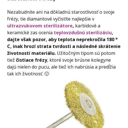
Nezabudnite ani na dôkladnú starostlivosť o svoje
frézy, tie diamantové vyčistíte najlepšie v
ultrazvukovom sterilizátore
,
karbidové a
keramické zas ocenia
teplovzdušnú sterilizáciu
,
dajte však pozor, aby teplota neprekročila 180 °
C, inak hrozí strata tvrdosti a následné skrátenie
životnosti materiálu.
Užitočným tipom sú potom
tiež
čistiace frézy
, ktoré svoje brúsne kolegyne
dajú nielen do pucu, ale tiež ich nabrúsia a predĺžia
tak ich životnosť. 🙂