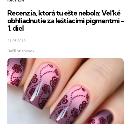
Recenzia, ktorá tu ešte nebola: Veľké
obhliadnutie za leštiacimi pigmentmi -
1. diel
21.05.2018
Ďalší príspevok