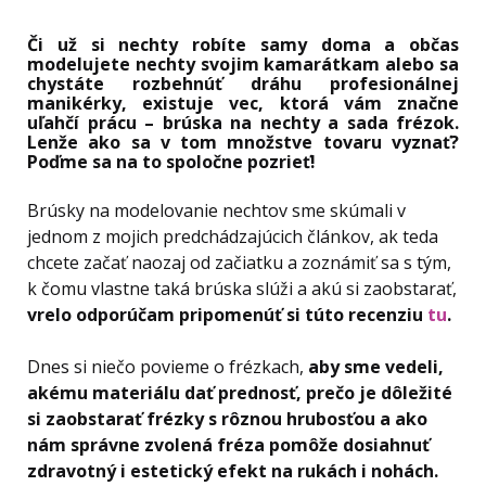
Či už si nechty robíte samy doma a občas
modelujete nechty svojim kamarátkam alebo sa
chystáte rozbehnúť dráhu profesionálnej
manikérky, existuje vec, ktorá vám značne
uľahčí prácu – brúska na nechty a sada frézok.
Lenže ako sa v tom množstve tovaru vyznať?
Poďme sa na to spoločne pozrieť!
Brúsky na modelovanie nechtov sme skúmali v
jednom z mojich predchádzajúcich článkov, ak teda
chcete začať naozaj od začiatku a zoznámiť sa s tým,
k čomu vlastne taká brúska slúži a akú si zaobstarať,
vrelo odporúčam pripomenúť si túto recenziu
tu
.
Dnes si niečo povieme o frézkach,
aby sme vedeli,
akému materiálu dať prednosť, prečo je dôležité
si zaobstarať frézky s rôznou hrubosťou a ako
nám správne zvolená fréza pomôže dosiahnuť
zdravotný i estetický efekt na rukách i nohách.