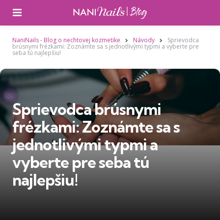
Ponuka
NaniNails - Blog o nechtovej kozmetike
Návody
Sprievodca
brúsnymi frézkami: Zoznámte sa s jednotlivými typmi a vyberte pre
seba tú najlepšiu!
Sprievodca brúsnymi
frézkami: Zoznámte sa s
jednotlivými typmi a
vyberte pre seba tú
najlepšiu!