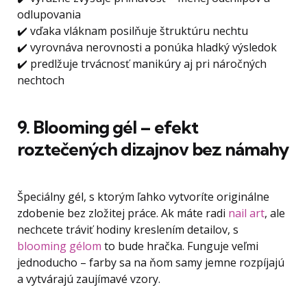
odlupovania
✔️ vďaka vláknam posilňuje štruktúru nechtu
✔️ vyrovnáva nerovnosti a ponúka hladký výsledok
✔️ predlžuje trvácnosť manikúry aj pri náročných
nechtoch
9. Blooming gél – efekt
roztečených dizajnov bez námahy
Špeciálny gél, s ktorým ľahko vytvoríte originálne
zdobenie bez zložitej práce. Ak máte radi
nail art
, ale
nechcete tráviť hodiny kreslením detailov, s
blooming gélom
to bude hračka. Funguje veľmi
jednoducho – farby sa na ňom samy jemne rozpíjajú
a vytvárajú zaujímavé vzory.