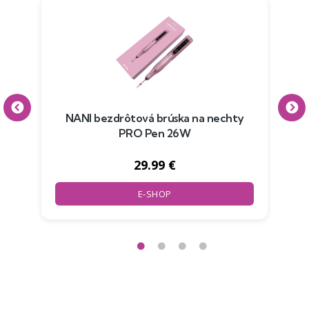
NANI bezdrôtová brúska na nechty
PRO Pen 26W
29.99 €
E-SHOP