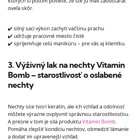
ktorých si potom poviete, že ste ju mali zaobstarať
oveľa skôr.
✔️ silný sací výkon zachytí väčšinu prachu
✔️ udržuje pracovné miesto čisté
✔️ spríjemňuje celú manikúru – pre vás aj klientku.
3. Výživný lak na nechty Vitamin
Bomb – starostlivosť o oslabené
nechty
Nechty síce tvorí keratín, ale ich vzhľad a odolnosť
môžete výrazne ovplyvniť správnou starostlivosťou.
A presne v tom je sila produktu
Vitamin Bomb
.
Pomáha zlepšiť kondíciu nechtov, obmedziť lámanie
a dodať im upravenejší vzhľad.