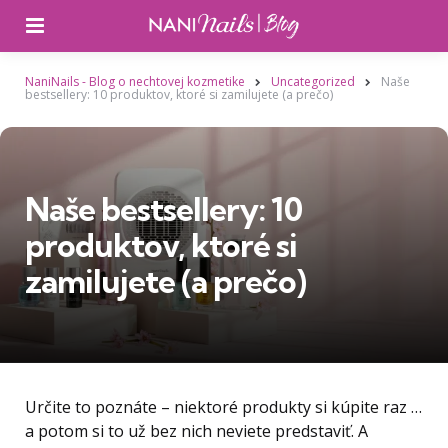
Ponuka
NaniNails - Blog o nechtovej kozmetike
Uncategorized
Naše
bestsellery: 10 produktov, ktoré si zamilujete (a prečo)
Naše bestsellery: 10
produktov, ktoré si
zamilujete (a prečo)
Určite to poznáte – niektoré produkty si kúpite raz …
a potom si to už bez nich neviete predstaviť. A