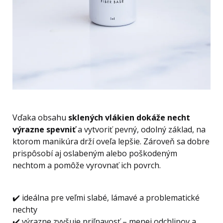
Vďaka obsahu
sklených vlákien dokáže necht
výrazne spevniť
a vytvoriť pevný, odolný základ, na
ktorom manikúra drží oveľa lepšie. Zároveň sa dobre
prispôsobí aj oslabeným alebo poškodeným
nechtom a pomôže vyrovnať ich povrch.
✔️ ideálna pre veľmi slabé, lámavé a problematické
nechty
✔️ výrazne zvyšuje priľnavosť – menej odchlipov a