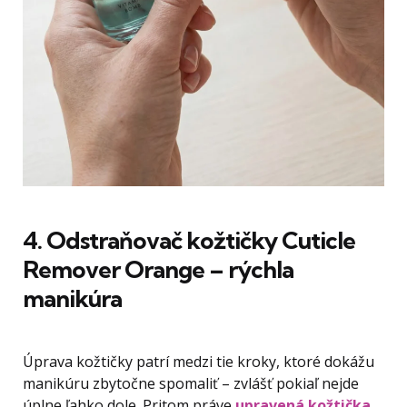
4. Odstraňovač kožtičky Cuticle
Remover Orange – rýchla
manikúra
Úprava kožtičky patrí medzi tie kroky, ktoré dokážu
manikúru zbytočne spomaliť – zvlášť pokiaľ nejde
úplne ľahko dole. Pritom práve
upravená kožtička