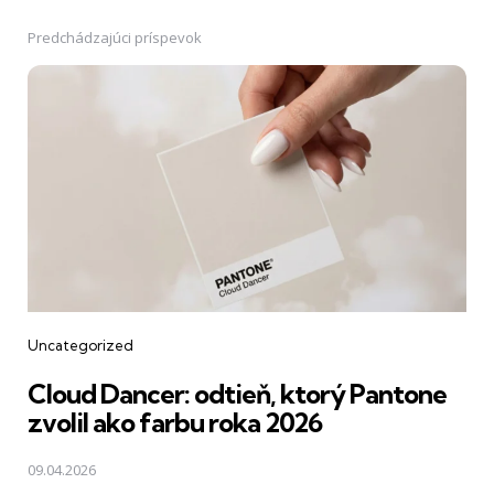
Predchádzajúci príspevok
Post
navigation
Uncategorized
Cloud Dancer: odtieň, ktorý Pantone
zvolil ako farbu roka 2026
09.04.2026