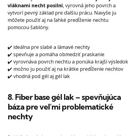
vláknami necht posilní
, vyrovná jeho povrch a
vytvorí pevný základ pre ďalšiu prácu. Navyše ju
môžete použiť aj na ľahké predĺženie nechtu
pomocou šablóny.
✔️ ideálna pre slabé a lámavé nechty
✔️ spevňuje a pomáha obmedziť praskanie
✔️ vyrovnáva povrch nechtu a ponúka krajší výsledok
✔️ možno ju použiť aj na krátke predĺženie nechtov
✔️ vhodná pod gél aj gél lak
8. Fiber base gél lak – spevňujúca
báza pre veľmi problematické
nechty