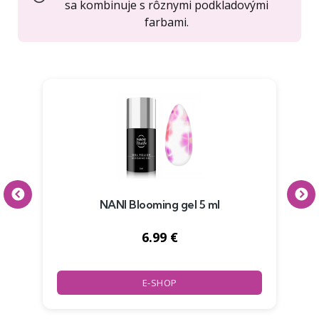
sa kombinuje s rôznymi podkladovými
farbami.
l –
NANI Blooming gel 5 ml
NA
6.99 €
E-SHOP