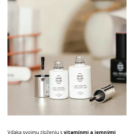
Vďaka svojmu zloženiu s
vitamínmi a jemnými