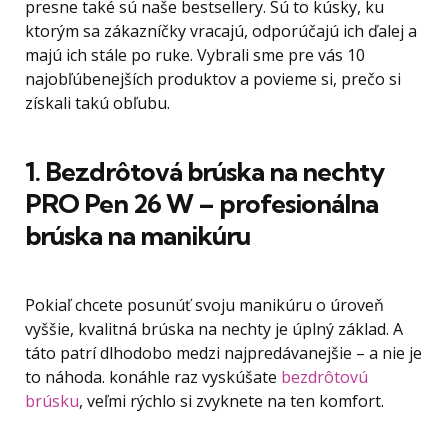
presne také sú naše bestsellery. Sú to kúsky, ku
ktorým sa zákazníčky vracajú, odporúčajú ich ďalej a
majú ich stále po ruke. Vybrali sme pre vás 10
najobľúbenejších produktov a povieme si, prečo si
získali takú obľubu.
1. Bezdrôtová brúska na nechty
PRO Pen 26 W – profesionálna
brúska na manikúru
Pokiaľ chcete posunúť svoju manikúru o úroveň
vyššie, kvalitná brúska na nechty je úplný základ. A
táto patrí dlhodobo medzi najpredávanejšie – a nie je
to náhoda. konáhle raz vyskúšate
bezdrôtovú
brúsku
, veľmi rýchlo si zvyknete na ten komfort.