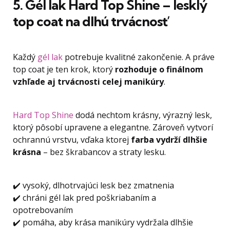
5. Gél lak Hard Top Shine – lesklý
top coat na dlhú trvácnosť
Každý
gél lak
potrebuje kvalitné zakončenie. A práve
top coat je ten krok, ktorý
rozhoduje o finálnom
vzhľade aj trvácnosti celej manikúry
.
Hard Top Shine
dodá nechtom krásny, výrazný lesk,
ktorý pôsobí upravene a elegantne. Zároveň vytvorí
ochrannú vrstvu, vďaka ktorej
farba vydrží dlhšie
krásna
– bez škrabancov a straty lesku.
✔️ vysoký, dlhotrvajúci lesk bez zmatnenia
✔️ chráni gél lak pred poškriabaním a
opotrebovaním
✔️ pomáha, aby krása manikúry vydržala dlhšie