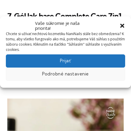
7. Gél lak base Complete Care 7in1
Vaše súkromie je naša
Hard Base – spevňujúca báza pre
priorita!
slabé nechty
Chcete si užívať nechtovú kozmetiku NaniNails stále bez obmedzenia? K
tomu, aby všetko fungovalo ako má, potrebujeme Váš súhlas s použitím
súboru cookies. Kliknutím na tlačítko "Súhlasím" súhlasíte s využívaním
cookies.
Pokiaľ hľadáte gél lak bázu, ale zároveň vás trápia
Prijať
slabé a lámavé nechty, toto je skvelá voľba. Nejde len
o klasickú
bázu
pod gél lak – je navrhnutá tak, aby
Podrobné nastavenie
nechty zároveň spevnila a pomohla im lepšie držať
tvar.