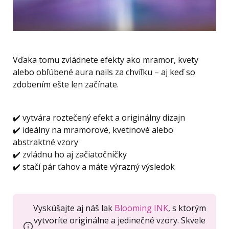
Vďaka tomu zvládnete efekty ako mramor, kvety
alebo obľúbené aura nails za chvíľku – aj keď so
zdobením ešte len začínate.
✔️ vytvára roztečený efekt a originálny dizajn
✔️ ideálny na mramorové, kvetinové alebo
abstraktné vzory
✔️ zvládnu ho aj začiatočníčky
✔️ stačí pár ťahov a máte výrazný výsledok
Vyskúšajte aj náš lak
Blooming INK
, s ktorým
vytvoríte originálne a jedinečné vzory. Skvele