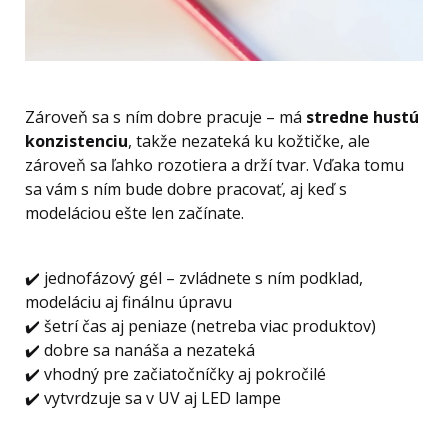
Zároveň sa s ním dobre pracuje – má
stredne hustú
konzistenciu
, takže nezateká ku kožtičke, ale
zároveň sa ľahko rozotiera a drží tvar. Vďaka tomu
sa vám s ním bude dobre pracovať, aj keď s
modeláciou ešte len začínate.
✔️ jednofázový gél – zvládnete s ním podklad,
modeláciu aj finálnu úpravu
✔️ šetrí čas aj peniaze (netreba viac produktov)
✔️ dobre sa nanáša a nezateká
✔️ vhodný pre začiatočníčky aj pokročilé
✔️ vytvrdzuje sa v UV aj LED lampe