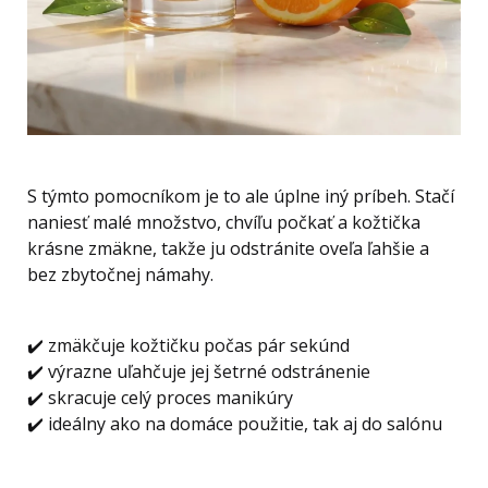
S týmto pomocníkom je to ale úplne iný príbeh. Stačí
naniesť malé množstvo, chvíľu počkať a kožtička
krásne zmäkne, takže ju odstránite oveľa ľahšie a
bez zbytočnej námahy.
✔️ zmäkčuje kožtičku počas pár sekúnd
✔️ výrazne uľahčuje jej šetrné odstránenie
✔️ skracuje celý proces manikúry
✔️ ideálny ako na domáce použitie, tak aj do salónu