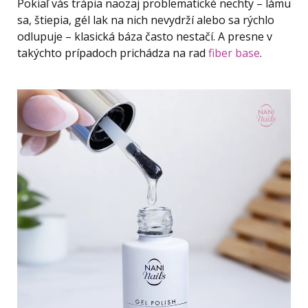
Pokiaľ vás trápia naozaj problematické nechty – lámu
sa, štiepia, gél lak na nich nevydrží alebo sa rýchlo
odlupuje – klasická báza často nestačí. A presne v
takýchto prípadoch prichádza na rad
fiber base
.