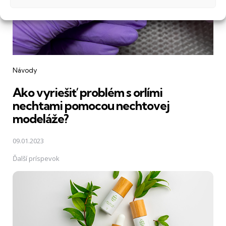
Návody
Ako vyriešiť problém s orlími
nechtami pomocou nechtovej
modeláže?
09.01.2023
Ďalší príspevok