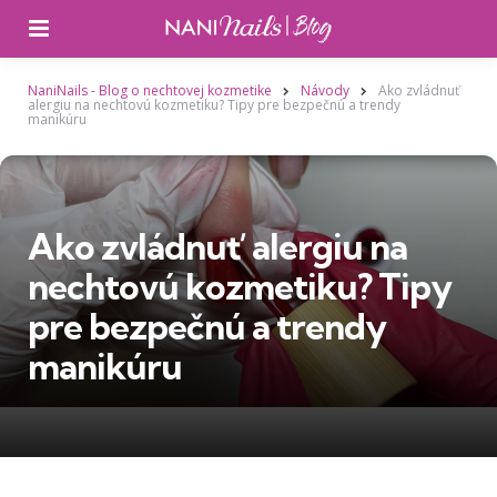
Ponuka
NaniNails - Blog o nechtovej kozmetike
Návody
Ako zvládnuť
alergiu na nechtovú kozmetiku? Tipy pre bezpečnú a trendy
manikúru
Ako zvládnuť alergiu na
nechtovú kozmetiku? Tipy
pre bezpečnú a trendy
manikúru