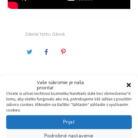
Zdieľať
tento článok
Vaše súkromie je naša
priorita!
Chcete si užívať nechtovú kozmetiku NaniNails stále bez obmedzenia? K
Predchádzajúci príspevok
Post
tomu, aby všetko fungovalo ako má, potrebujeme Váš súhlas s použitím
súboru cookies. Kliknutím na tlačítko "Súhlasím" súhlasíte s využívaním
navigation
cookies.
Prijať
Podrobné nastavenie